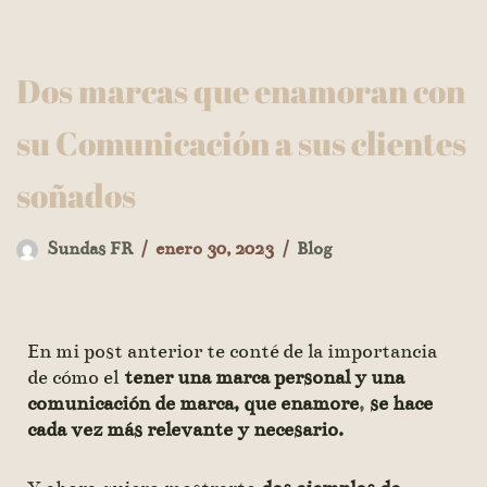
Saltar
Dos marcas que enamoran con
al
contenido
su Comunicación a sus clientes
soñados
Sundas FR
enero 30, 2023
Blog
En mi post anterior te conté de la importancia
de cómo el
tener una marca personal y una
comunicación de marca, que enamore
,
se hace
cada vez más relevante y necesario.